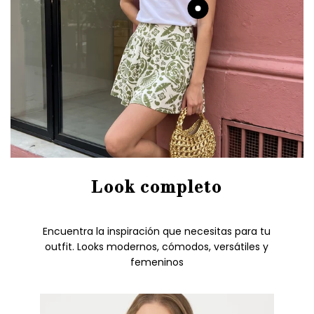
Ir
al
artículo
1
Look completo
Encuentra la inspiración que necesitas para tu
outfit. Looks modernos, cómodos, versátiles y
femeninos