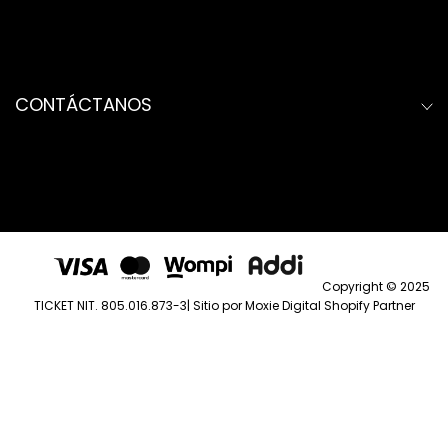
Política de privacidad y
Tratamiento de datos
Garantías y devoluciones
CONTÁCTANOS
Envíos y Tiempos de entrega
Nuestras tiendas
Av 3FN #52N - 16
Contacto@Dutexco.com
Copyright © 2025
TICKET NIT. 805.016.873-3| Sitio por
Moxie Digital Shopify Partner