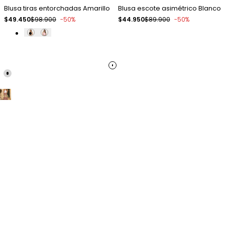
Blusa tiras entorchadas Amarillo
Blusa escote asimétrico Blanco
Precio
$49.450
Precio
$98.900
-
50
%
Precio
$44.950
Precio
$89.900
-
50
%
de
regular
de
regular
venta
venta