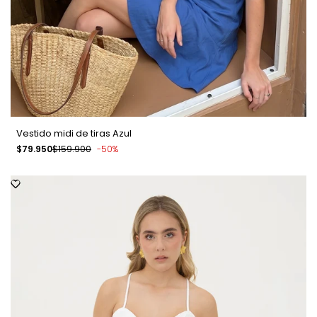
Vestido midi de tiras Azul
Precio
$79.950
Precio
$159.900
-
50
%
de
regular
venta