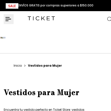
Ir
ENVÍOS GRATIS por compras superiores a $150.000
SALE
SALE
SALE
SALE
SALE
SALE
SALE
SALE
SALE
SALE
SALE
SALE
SALE
SALE
SALE
SALE
SALE
SALE
SALE
SALE
SALE
SALE
SALE
SALE
SALE
SALE
SALE
SALE
SALE
SALE
SALE
SALE
SALE
al
contenido
Inicio
Vestidos para Mujer
Vestidos para Mujer
Encuentra tu vestido perfecto en Ticket Store: vestidos