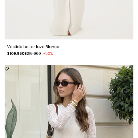
Vestido halter lazo Blanco
Precio
$109.950
Precio
$219.900
-
50
%
de
regular
venta