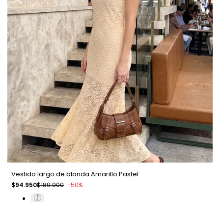
Vestido largo de blonda Amarillo Pastel
Precio
$94.950
Precio
$189.900
-
50
%
de
regular
venta