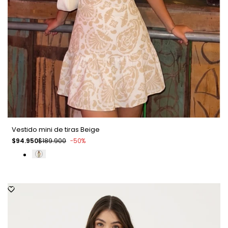
Vestido mini de tiras Beige
Precio
$94.950
Precio
$189.900
-
50
%
de
regular
venta