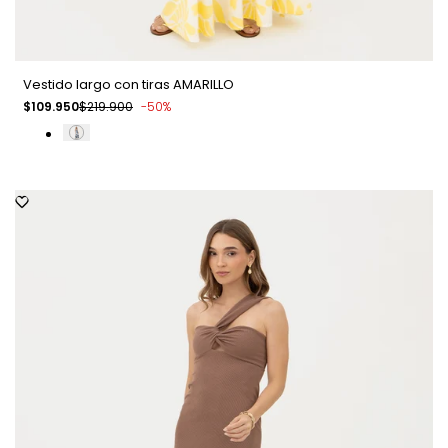
Vestido largo con tiras AMARILLO
Precio
$109.950
Precio
$219.900
-
50
%
de
regular
venta