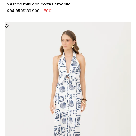
Vestido mini con cortes Amarillo
Precio
$94.950
Precio
$189.900
-
50
%
de
regular
venta