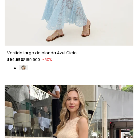
Vestido largo de blonda Azul Cielo
Precio
$94.950
Precio
$189.900
-
50
%
de
regular
venta