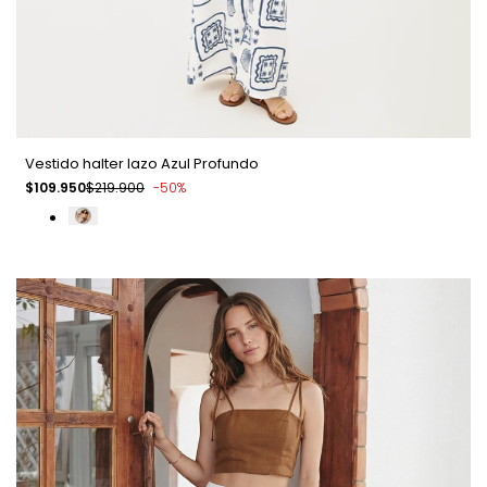
Vestido halter lazo Azul Profundo
Precio
$109.950
Precio
$219.900
-
50
%
de
regular
venta