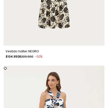
Vestido halter NEGRO
Precio
$104.950
Precio
$209.900
-
50
%
de
regular
venta