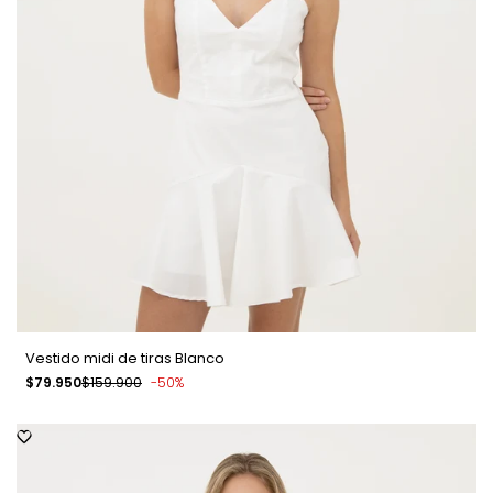
Vestido midi de tiras Blanco
Precio
$79.950
Precio
$159.900
-
50
%
de
regular
venta