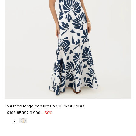
Vestido largo con tiras AZUL PROFUNDO
Precio
$109.950
Precio
$219.900
-
50
%
de
regular
venta