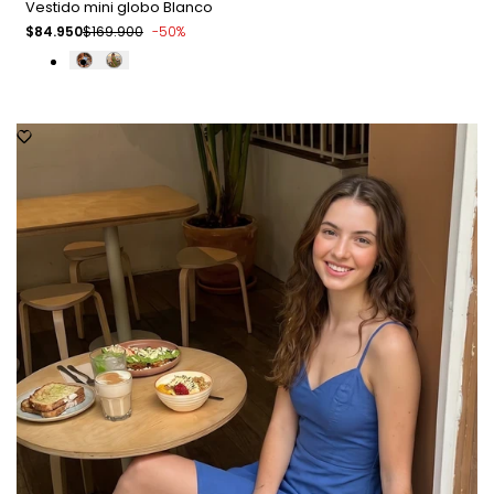
Vestido mini globo Blanco
Precio
$84.950
Precio
$169.900
-
50
%
de
regular
venta