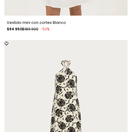
Vestido mini con cortes Blanco
Precio
$94.950
Precio
$189.900
-
50
%
de
regular
venta