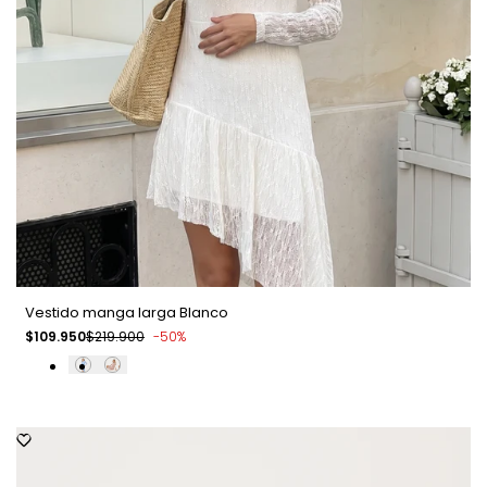
Vestido manga larga Blanco
Precio
$109.950
Precio
$219.900
-
50
%
de
regular
venta