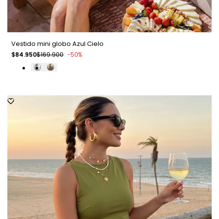
Vestido mini globo Azul Cielo
Precio
$84.950
Precio
$169.900
-
50
%
de
regular
venta