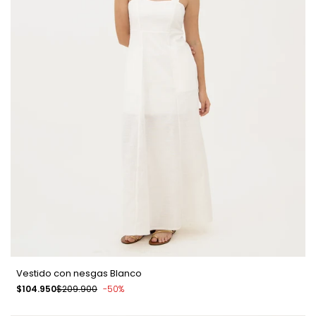
Vestido con nesgas Blanco
Precio
$104.950
Precio
$209.900
-
50
%
de
regular
venta