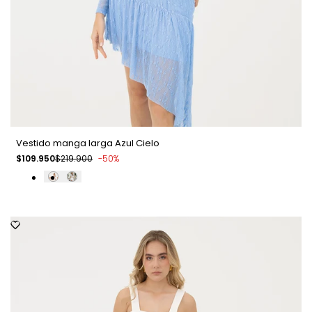
Vestido manga larga Azul Cielo
Precio
$109.950
Precio
$219.900
-
50
%
de
regular
venta