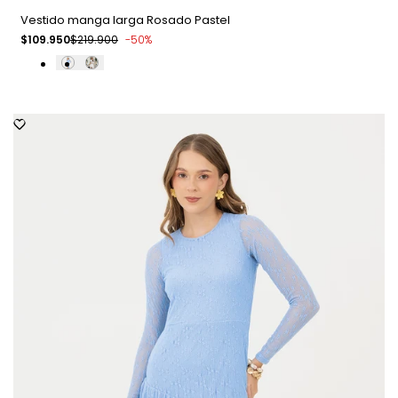
Vestido manga larga Rosado Pastel
Precio
$109.950
Precio
$219.900
-
50
%
de
regular
venta